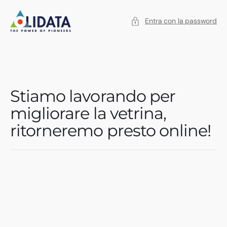
SALTA
AL
CONTENUTO
Entra con la password
Stiamo lavorando per
migliorare la vetrina,
ritorneremo presto online!
VERSO
VELOCE
COMBO